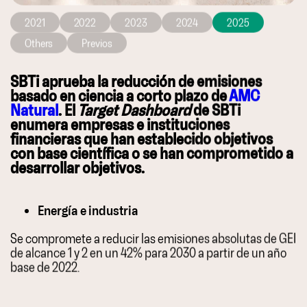
2021
2022
2023
2024
2025
Others
Previos
AMC Natural ha recibido la aprobació
SBTi aprueba la reducción de emisiones
basado en ciencia a corto plazo de
AMC
Además, AMC Natural se compromete a
Natural
. El
Target Dashboard
de SBTi
En el ámbito de las emisiones de Alca
enumera empresas e instituciones
financieras que han establecido objetivos
Además de su enfoque en las emision
con base científica o se han comprometido a
desarrollar objetivos.
Energía e industria
Se compromete a reducir las emisiones absolutas de GEI
de alcance 1 y 2 en un 42% para 2030 a partir de un año
base de 2022.