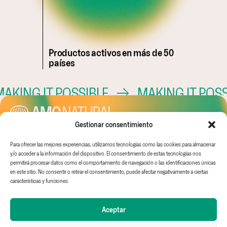
Productos activos en más de 50
países
KING IT POSSIBLE
→
MAKING IT POSSI
Gestionar consentimiento
Para ofrecer las mejores experiencias, utilizamos tecnologías como las cookies para almacenar
Canal Ético
Aviso Legal
AMC GLOBAL
y/o acceder a la información del dispositivo. El consentimiento de estas tecnologías nos
EINF
Política de
AMC IDEAS
permitirá procesar datos como el comportamiento de navegación o las identificaciones únicas
Trabaja con nosotros
privacidad
WHITE & GREEN
en este sitio. No consentir o retirar el consentimiento, puede afectar negativamente a ciertas
Política de cookies
FRUIT & TECH
características y funciones.
Aceptar