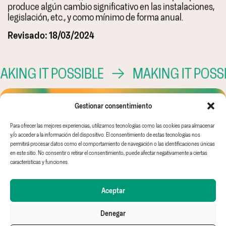
produce algún cambio significativo en las instalaciones,
legislación, etc., y como mínimo de forma anual.
Revisado: 18/03/2024
ING IT POSSIBLE
→
MAKING IT POSSI
Gestionar consentimiento
Para ofrecer las mejores experiencias, utilizamos tecnologías como las cookies para almacenar
y/o acceder a la información del dispositivo. El consentimiento de estas tecnologías nos
Canal Ético
Aviso Legal
AMC GLOBAL
permitirá procesar datos como el comportamiento de navegación o las identificaciones únicas
EINF
Política de
AMC IDEAS
en este sitio. No consentir o retirar el consentimiento, puede afectar negativamente a ciertas
Trabaja con nosotros
privacidad
WHITE & GREEN
características y funciones.
Política de cookies
FRUIT & TECH
Aceptar
Denegar