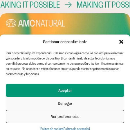
 IT POSSIBLE
→
MAKING IT POSSIBLE
Gestionar consentimiento
Canal Ético
Aviso Legal
AMC GLOBAL
EINF
Política de
AMC IDEAS
Trabaja con nosotros
privacidad
WHITE & GREEN
Para ofrecer las mejores experiencias, utilizamos tecnologías como las cookies para almacenar
y/o acceder a la información del dispositivo. El consentimiento de estas tecnologías nos
Política de cookies
FRUIT & TECH
permitirá procesar datos como el comportamiento de navegación o las identificaciones únicas
en este sitio. No consentir o retirar el consentimiento, puede afectar negativamente a ciertas
características y funciones.
Aceptar
Denegar
Follow us on
Ctra. Madrid - Cartagena
Linkedin
Km 390 — 30100 Espinardo
Ver preferencias
Murcia (Spain)
Política de cookies
Política de privacidad