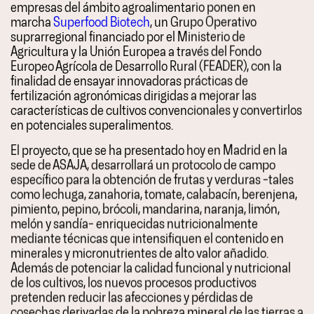
empresas del ámbito agroalimentario ponen en
marcha
Superfood
Biotech
, un Grupo Operativo
suprarregional financiado por el Ministerio de
Agricultura y la Unión Europea a través del Fondo
Europeo Agrícola de Desarrollo Rural (FEADER), con la
finalidad de ensayar innovadoras prácticas de
fertilización agronómicas dirigidas a mejorar las
características de cultivos convencionales y convertirlos
en potenciales
superalimentos
.
El proyecto, que se ha presentado hoy en Madrid en la
sede de ASAJA, desarrollará un protocolo de campo
específico para la obtención de frutas y verduras –tales
como lechuga, zanahoria, tomate, calabacín, berenjena,
pimiento, pepino, brócoli, mandarina, naranja, limón,
melón y sandía– enriquecidas nutricionalmente
mediante técnicas que intensifiquen el contenido en
minerales y micronutrientes de alto valor añadido.
Además de potenciar la calidad funcional y nutricional
de los cultivos, los nuevos procesos productivos
pretenden reducir las afecciones y pérdidas de
cosechas derivadas de la pobreza mineral de las tierras a