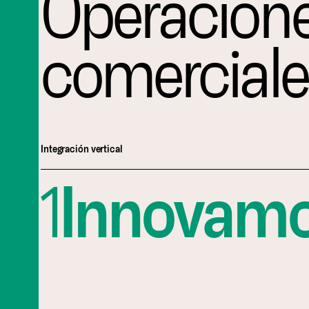
Operacion
comerciale
Integración vertical
1
Innovam