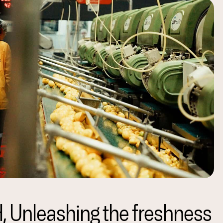
 Unleashing the freshness