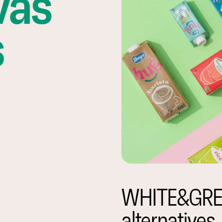
vas
s
WHITE&GREEN
alternatives