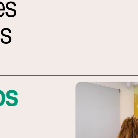
es
s
os