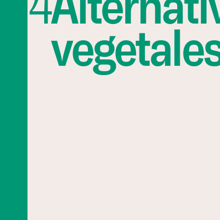
4
Alternati
vegetale