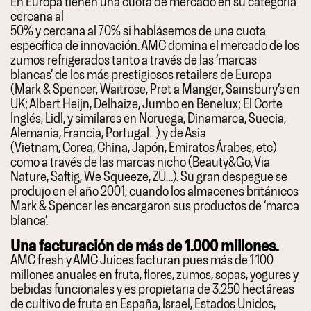
En Europa tienen una cuota de mercado en su categoría
cercana al
50% y cercana al 70% si hablásemos de una cuota
específica de innovación. AMC domina el mercado de los
zumos refrigerados tanto a través de las ‘marcas
blancas’ de los más prestigiosos retailers de Europa
(Mark & Spencer, Waitrose, Pret a Manger, Sainsbury’s en
UK; Albert Heijn, Delhaize, Jumbo en Benelux; El Corte
Inglés, Lidl, y similares en Noruega, Dinamarca, Suecia,
Alemania, Francia, Portugal…) y de Asia
(Vietnam, Corea, China, Japón, Emiratos Árabes, etc)
como a través de las marcas nicho (Beauty&Go, Via
Nature, Saftig, We Squeeze, ZÜ…). Su gran despegue se
produjo en el año 2001, cuando los almacenes británicos
Mark & Spencer les encargaron sus productos de ‘marca
blanca’.
Una facturación de más de 1.000 millones.
AMC fresh y AMC Juices facturan pues más de 1.100
millones anuales en fruta, flores, zumos, sopas, yogures y
bebidas funcionales y es propietaria de 3.250 hectáreas
de cultivo de fruta en España, Israel, Estados Unidos,