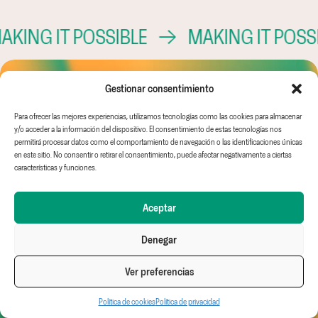
 IT POSSIBLE
→
MAKING IT POSSIBLE
Gestionar consentimiento
Para ofrecer las mejores experiencias, utilizamos tecnologías como las cookies para almacenar
y/o acceder a la información del dispositivo. El consentimiento de estas tecnologías nos
Canal Ético
Aviso Legal
AMC GLOBAL
permitirá procesar datos como el comportamiento de navegación o las identificaciones únicas
EINF
Política de
AMC IDEAS
en este sitio. No consentir o retirar el consentimiento, puede afectar negativamente a ciertas
Trabaja con nosotros
privacidad
WHITE & GREEN
características y funciones.
Política de cookies
FRUIT & TECH
Aceptar
Denegar
Ver preferencias
Follow us on
Ctra. Madrid - Cartagena
Política de cookies
Política de privacidad
Linkedin
Km 390 — 30100 Espinardo