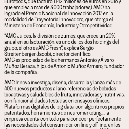
Eurofoods, que facturó 1.142 millones de euros en 2016 y
que emplea a más de 3.000 trabajadores). AMC ha
logrado el Premio Nacional de Innovación 2017 en la
modalidad de Trayectoria Innovadora, que otorga el
Ministerio de Economía, Industria y Competitividad.
“AMC Juices, la división de zumos, que crece un 20%
anual en su facturación, es uno de los dos holdings del
grupo, el otro es AMC Fresh”, explica Sergio
Streitenberger Jacobi, director científico.
AMC es propiedad de los hermanos Antonio y Álvaro
Muñoz Beraza, hijos de Antonio Muñoz Armero, fundador
de la compañía.
AMC Innova investiga, diseña, desarrolla y lanza más de
400 nuevos productos al año, referencias de bebidas
bioactivas y saludables de fruta, innovadoras y nutritivas,
con funcionalidades testadas en ensayos clínicos.
Plataformas digitales de big data, con algoritmos propios
patentados, herramientas de neuromarketing… la
empresa cuenta con todo para conocer perfectamente
las necesidades del consumidor, on line y off line, en los