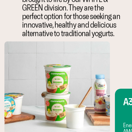
GREEN division. They are the
perfect option for those seeking an
innovative, healthy and delicious
alternative to traditional yogurts.
A
Ener
AMC