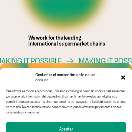
We work for the leading
international supermarket chains
KING IT POSSIBLE
→
MAKING IT POSSI
Gestionar el consentimiento de las
cookies
Para ofrecer las mejores experiencias, utilizamos tecnologías como las cookies para almacenar
Ethical channel
Legal Notice
AMC GLOBAL
y/o acceder a la información del dispositivo. El consentimiento de estas tecnologías nos
EINF
Privacy Policy
AMC IDEAS
permitirá procesar datos como el comportamiento de navegación o las identificaciones únicas
Work with us
Cookies policy
WHITE & GREEN
en este sitio. No consentir o retirar el consentimiento, puede afectar negativamente a ciertas
FRUIT & TECH
características y funciones.
Aceptar