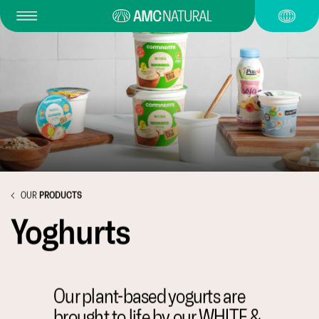
OUR
PRODUCTS
Yoghurts
Our plant-based yogurts are
brought to life by our WHITE &